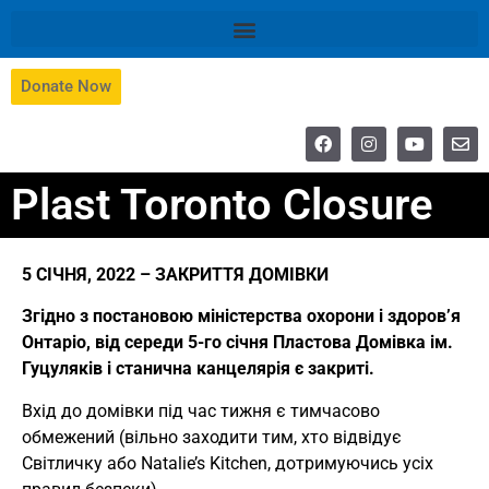
Donate Now
Plast Toronto Closure
5 СІЧНЯ, 2022 – ЗАКРИТТЯ ДОМІВКИ
Згідно з постановою міністерства охорони і здоров’я
Онтаріо, від середи 5-го січня Пластова Домівка ім.
Гуцуляків і станична канцелярія є закриті.
Вхід до домівки під час тижня є тимчасово
обмежений (вільно заходити тим, хто відвідує
Світличку або Natalie’s Kitchen, дотримуючись усіх