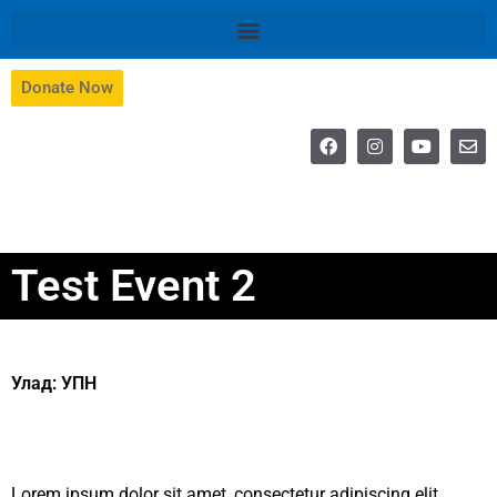
Donate Now
Test Event 2
Улад:
УПН
Lorem ipsum dolor sit amet, consectetur adipiscing elit.