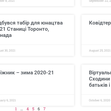
ber 8, 2021
September 22, 
дбувся табір для юнацтва
Ковідтер
21 Станиці Торонто,
нада
st 30, 2021
August 25, 2021
іжник – зима 2020-21
Віртуаль
Сходини 
батьків і
ary 6, 2021
October 6, 2020
1
…
4
5
6
7