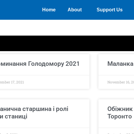
Home
About
Support Us
минання Голодомору 2021
Маланка
ember 17, 2021
November 16, 2
анична старшина і ролі
Обіжник 
и станиці
Торонто