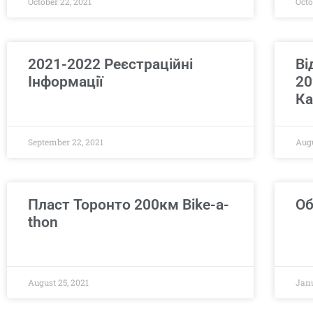
October 22, 2021
Octo
2021-2022 Реєстраційні
Ві
Інформації
20
Ка
September 22, 2021
Augu
Пласт Торонто 200км Bike-a-
Об
thon
August 25, 2021
Janu