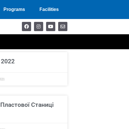
Programs
Facilities
 2022
021
Пластової Станиці